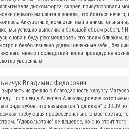
 испытывала дискомфорта, скорее, присутствовали мои
новки первого импланта я поняла, что бояться нечего
коилась. Аккуратный, компетентный и внимательный вр
ке, мы успешно выполнили большой объем работы! Но 
усь снова и буду рекомендовать его своим близким, д
ыстро и безболезненно удалил ненужные зубы, без син
ких негативных последствий после процедур не возни
лютно уверенным.
ьничук Владимир Федорович
 выразить искреннюю благодарность хирургу Матусеви
педу Полошевцу Алексею Александровичу которые м
его ряда зубов. что называется "под ключ" с 03.09 по 
оемкая требующая профессионального мастерства, те
ством, "Удовольствие" не дешевое, но оно стоит того