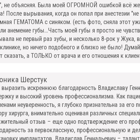
", не объясняя. Была моей ОГРОМНОЙ ошибкой всё же 
а! После вырывания, когда он попал при анестезии "не 
мная ГЕМАТОМА с синяком. (есть фото, сняла этот ужа
ли анемение губы...Часть моей губы я просто не чувству
вала не первый раз зубы, и несколько 8-рок у Жука, в
клинике, но ничего подобного и близко не было! Думайт
т сказать, а ТОЛЬКО от врача и его отношения к клиен
оника Шерстук
 выразить искреннюю благодарность Владиславу Генна
ржку и высокий уровень профессионализма. Как паци
енами неуверенность, я глубоко признательна за его 
ру хирурга, внимательно оценивая различных специали
жительный отзыв – еще одно подтверждение его пр
одарность за первоклассную, профессиональную и де
тановку имплантатов. Владислав Геннадьевич – талант