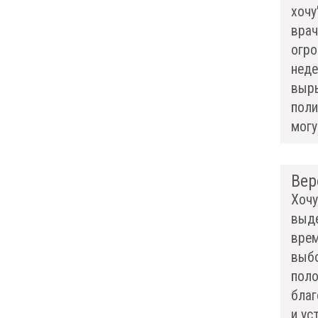
хочу
врач
огро
неде
выры
поли
могу
Вер
Хочу
выде
врем
выбо
поло
благ
и ус