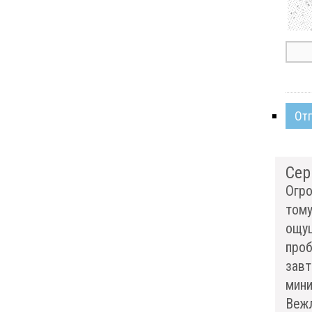
От
Сер
Огро
тому
ощущ
проб
завт
мини
Вежл