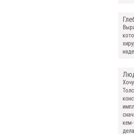
Гле
Выра
кото
хиру
наде
Лю
Хочу
Толс
конс
импл
снач
кем-
дела