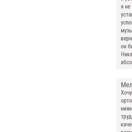
я не
уста
успо
музы
верн
он б
Ника
абсо
Мел
Хочу
орто
нижн
труд
каче