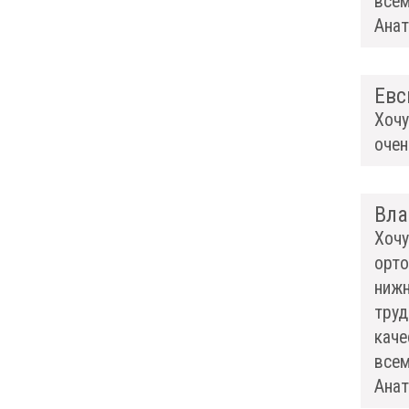
всем
Анат
Евс
Хочу
очен
Вла
Хочу
орто
нижн
труд
каче
всем
Анат