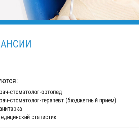
КАНСИИ
уются:
рач-стоматолог-ортопед
рач-стоматолог-терапевт (бюджетный приём)
анитарка
едицинский статистик