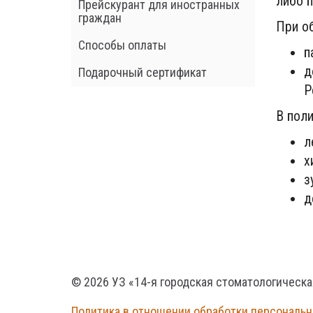
либо п
Прейскурант для иностранных
граждан
При о
Способы оплаты
п
д
Подарочный сертификат
Р
В пол
л
х
з
д
© 2026 УЗ «14-я городская стоматологическ
Политика в отношении обработки персональ