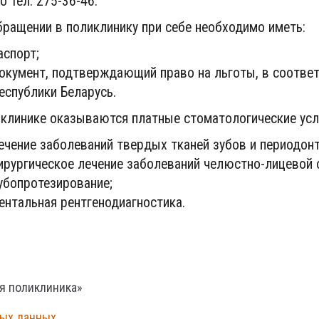
о тел. 275-36-46.
бращении в поликлинику при себе необходимо иметь:
аспорт;
окумент, подтверждающий право на льготы, в соотве
еспублики Беларусь.
иклинике оказываются платные стоматологические усл
ечение заболеваний твердых тканей зубов и периодонт
ирургическое лечение заболеваний челюстно-лицевой 
убопротезирование;
ентальная рентгенодиагностика.
ая поликлиника»
ных данных