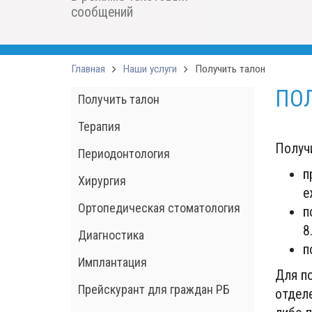
сообщений
Главная
Наши услуги
Получить талон
ПО
Получить талон
Терапия
Получи
Периодонтология
п
Хирургия
е
Ортопедическая стоматология
п
8
Диагностика
п
Имплантация
Для п
Прейскурант для граждан РБ
отделе