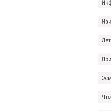
Инф
Наи
Дет
При
Осм
Что