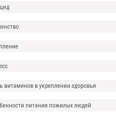
цид
енство
пление
есс
ь витаминов в укреплении здоровья
бенности питания пожилых людей