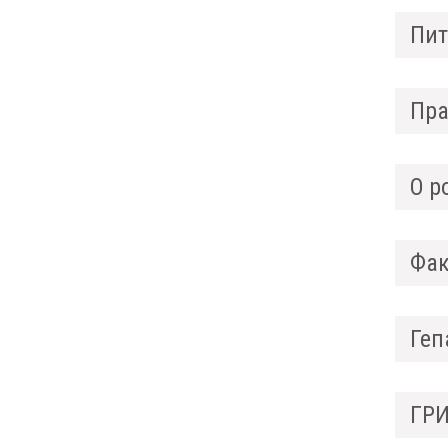
Пит
Пра
О р
Фак
Геп
ГРИ