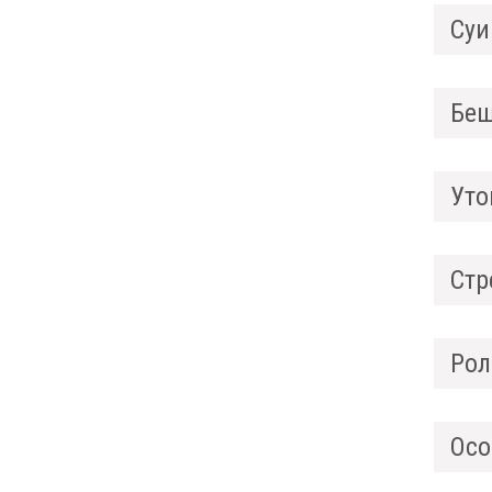
Суи
Беш
Уто
Стр
Рол
Осо