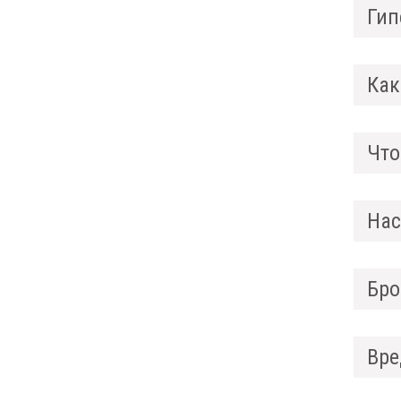
Гип
Как
Что
Нас
Бро
Вре