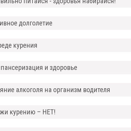
вильно питайся - здоровья набирайся!
ивное долголетие
реде курения
пансеризация и здоровье
яние алкоголя на организм водителя
жи курению – НЕТ!